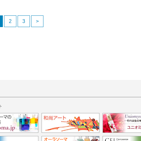
2
3
>
ト