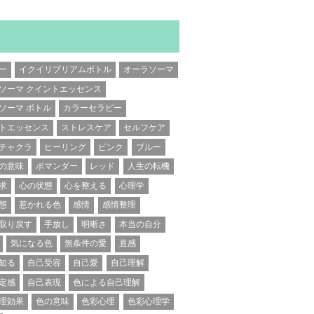
ー
イクイリブリアムボトル
オーラソーマ
ソーマ クイントエッセンス
ソーマ ボトル
カラーセラピー
トエッセンス
ストレスケア
セルフケア
チャクラ
ヒーリング
ピンク
ブルー
の意味
ポマンダー
レッド
人生の転機
求
心の状態
心を整える
心理学
態
惹かれる色
感情
感情整理
取り戻す
手放し
明晰さ
本当の自分
気になる色
無条件の愛
直感
知る
自己受容
自己愛
自己理解
定感
自己表現
色による自己理解
理効果
色の意味
色彩心理
色彩心理学