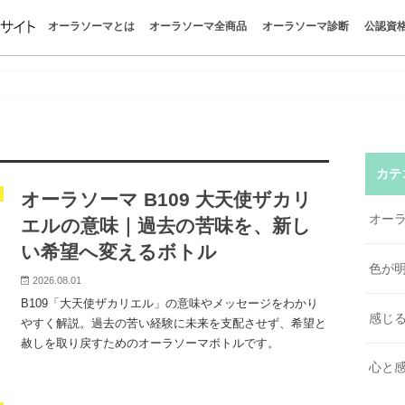
オーラソーマとは
オーラソーマ全商品
オーラソーマ診断
公認資
オーラソーマとは
オーラソーマの世界
色が明かすあなたの今
感じる自分を取り戻す
心と感情を整える
オーラソーマの哲学
パーフェクトガイド
クイックガイド
オーラソーマの学びを楽しむ
色彩心理学
ボトル一覧
ポマンダー
クイントエッセンス
全商品お買い物
カラーボトル診断
タロット
イクイリブリアム
ポマンダー
クイントエッセンス
直感で色を選ぶと今の自分
今のあなたに必要な色は？
色を選ぶだけでわかる心理
疲れたとき、なぜこの色に
不安なときに選ぶ色とは？
人間関係に悩むとき選びた
オーラソーマボトルの選び
はじめての方｜おすすめボ
ポマンダーとクイントエッ
オーラソーマを使って感じ
「自分を知る」ってどうい
“考えない自己理解”で本当
無料でできる“自分探し診断
惹かれる色が教えるあなた
色で心を読む色彩心理テス
チャクラの意味と色一覧｜
オーラの色の意味一覧｜性
香りで癒される方法｜“色と
クリスタルの意味と選び方
カラーセラピーとは？｜色
色の意味一覧｜心を整える1
やりたいことがわからない
疲れている時に惹かれる色
か？
味
け
とは？
談まとめ
ち
とは
ラ
ラピー
カテ
オーラソーマ B109 大天使ザカリ
オー
エルの意味｜過去の苦味を、新し
い希望へ変えるボトル
色が
2026.08.01
B109「大天使ザカリエル」の意味やメッセージをわかり
感じ
やすく解説。過去の苦い経験に未来を支配させず、希望と
赦しを取り戻すためのオーラソーマボトルです。
心と