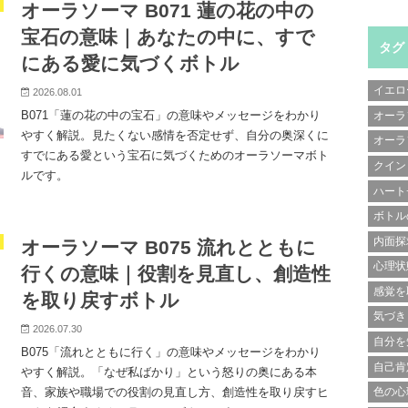
オーラソーマ B071 蓮の花の中の
宝石の意味｜あなたの中に、すで
タグ
にある愛に気づくボトル
イエロ
2026.08.01
B071「蓮の花の中の宝石」の意味やメッセージをわかり
オーラ
やすく解説。見たくない感情を否定せず、自分の奥深くに
オーラ
すでにある愛という宝石に気づくためのオーラソーマボト
クイン
ルです。
ハート
ボトル
内面探
オーラソーマ B075 流れとともに
心理状
行くの意味｜役割を見直し、創造性
感覚を
を取り戻すボトル
気づき
2026.07.30
自分を
B075「流れとともに行く」の意味やメッセージをわかり
自己肯
やすく解説。「なぜ私ばかり」という怒りの奥にある本
音、家族や職場での役割の見直し方、創造性を取り戻すヒ
色の心