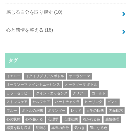
感じる自分を取り戻す
(10)
心と感情を整える
(18)
タグ
イエロー
イクイリブリアムボトル
オーラソーマ
オーラソーマ クイントエッセンス
オーラソーマ ボトル
カラーセラピー
クイントエッセンス
クリアー
ゴールド
ストレスケア
セルフケア
ハートチャクラ
ヒーリング
ピンク
ブルー
ボトルの意味
ポマンダー
レッド
人生の転機
内面探求
心の状態
心を整える
心理学
心理状態
惹かれる色
感情整理
感覚を取り戻す
明晰さ
本当の自分
気づき
気になる色