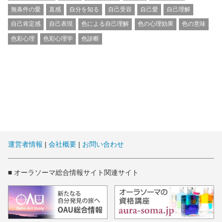
無条件の愛
直感
自分を知る
自己受容
自己愛
自己理解
自己肯定感
自己表現
色による自己理解
色の心理効果
色の意味
色彩心理
色彩心理学
色診断
運営者情報
|
会社概要
|
お問い合わせ
■ オーラソーマ総合情報サイト関連サイト