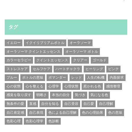
タグ
イエロー
イクイリブリアムボトル
オーラソーマ
オーラソーマ クイントエッセンス
オーラソーマ ボトル
カラーセラピー
クイントエッセンス
クリアー
ゴールド
ストレスケア
セルフケア
ハートチャクラ
ヒーリング
ピンク
ブルー
ボトルの意味
ポマンダー
レッド
人生の転機
内面探求
心の状態
心を整える
心理学
心理状態
惹かれる色
感情整理
感覚を取り戻す
明晰さ
本当の自分
気づき
気になる色
無条件の愛
直感
自分を知る
自己受容
自己愛
自己理解
自己肯定感
自己表現
色による自己理解
色の心理効果
色の意味
色彩心理
色彩心理学
色診断