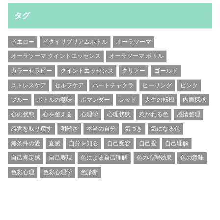
タグ
イエロー
イクイリブリアムボトル
オーラソーマ
オーラソーマ クイントエッセンス
オーラソーマ ボトル
カラーセラピー
クイントエッセンス
クリアー
ゴールド
ストレスケア
セルフケア
ハートチャクラ
ヒーリング
ピンク
ブルー
ボトルの意味
ポマンダー
レッド
人生の転機
内面探求
心の状態
心を整える
心理学
心理状態
惹かれる色
感情整理
感覚を取り戻す
明晰さ
本当の自分
気づき
気になる色
無条件の愛
直感
自分を知る
自己受容
自己愛
自己理解
自己肯定感
自己表現
色による自己理解
色の心理効果
色の意味
色彩心理
色彩心理学
色診断