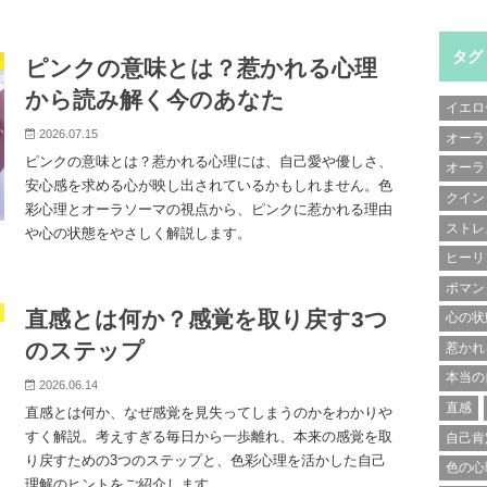
タグ
ピンクの意味とは？惹かれる心理
から読み解く今のあなた
イエロ
2026.07.15
オーラ
ピンクの意味とは？惹かれる心理には、自己愛や優しさ、
オーラ
安心感を求める心が映し出されているかもしれません。色
クイン
彩心理とオーラソーマの視点から、ピンクに惹かれる理由
ストレ
や心の状態をやさしく解説します。
ヒーリ
ポマン
直感とは何か？感覚を取り戻す3つ
心の状
のステップ
惹かれ
本当の
2026.06.14
直感
直感とは何か、なぜ感覚を見失ってしまうのかをわかりや
すく解説。考えすぎる毎日から一歩離れ、本来の感覚を取
自己肯
り戻すための3つのステップと、色彩心理を活かした自己
色の心
理解のヒントをご紹介します。