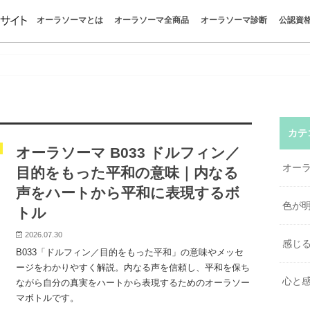
オーラソーマとは
オーラソーマ全商品
オーラソーマ診断
公認資
オーラソーマとは
オーラソーマの世界
色が明かすあなたの今
感じる自分を取り戻す
心と感情を整える
オーラソーマの哲学
パーフェクトガイド
クイックガイド
オーラソーマの学びを楽しむ
色彩心理学
ボトル一覧
ポマンダー
クイントエッセンス
全商品お買い物
カラーボトル診断
タロット
イクイリブリアム
ポマンダー
クイントエッセンス
直感で色を選ぶと今の自分
今のあなたに必要な色は？
色を選ぶだけでわかる心理
疲れたとき、なぜこの色に
不安なときに選ぶ色とは？
人間関係に悩むとき選びた
オーラソーマボトルの選び
はじめての方｜おすすめボ
ポマンダーとクイントエッ
オーラソーマを使って感じ
「自分を知る」ってどうい
“考えない自己理解”で本当
無料でできる“自分探し診断
惹かれる色が教えるあなた
色で心を読む色彩心理テス
チャクラの意味と色一覧｜
オーラの色の意味一覧｜性
香りで癒される方法｜“色と
クリスタルの意味と選び方
カラーセラピーとは？｜色
色の意味一覧｜心を整える1
やりたいことがわからない
疲れている時に惹かれる色
か？
味
け
とは？
談まとめ
ち
とは
ラ
ラピー
カテ
オーラソーマ B033 ドルフィン／
オー
目的をもった平和の意味｜内なる
声をハートから平和に表現するボ
色が
トル
2026.07.30
感じ
B033「ドルフィン／目的をもった平和」の意味やメッセ
ージをわかりやすく解説。内なる声を信頼し、平和を保ち
心と
ながら自分の真実をハートから表現するためのオーラソー
マボトルです。