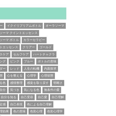
ー
イクイリブリアムボトル
オーラソーマ
ソーマ クイントエッセンス
ソーマ ボトル
カラーセラピー
トエッセンス
クリアー
ゴールド
スケア
セルフケア
ハートチャクラ
ング
ピンク
ブルー
ボトルの意味
ダー
レッド
人生の転機
内面探求
態
心を整える
心理学
心理状態
る色
感情整理
感覚を取り戻す
明晰さ
自分
気づき
気になる色
無条件の愛
自分を知る
自己受容
自己愛
自己理解
定感
自己表現
色による自己理解
理効果
色の意味
色彩心理
色彩心理学