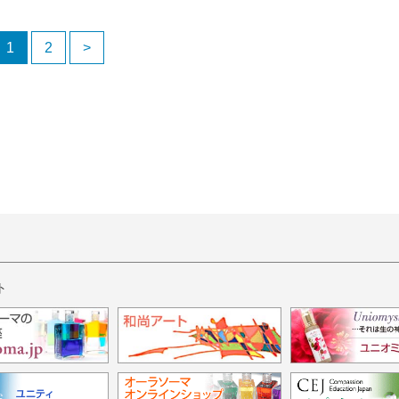
1
2
>
ト