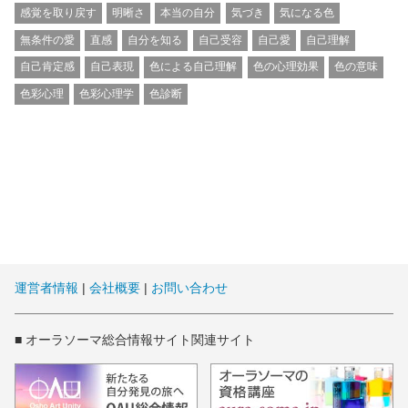
感覚を取り戻す
明晰さ
本当の自分
気づき
気になる色
無条件の愛
直感
自分を知る
自己受容
自己愛
自己理解
自己肯定感
自己表現
色による自己理解
色の心理効果
色の意味
色彩心理
色彩心理学
色診断
運営者情報
|
会社概要
|
お問い合わせ
■ オーラソーマ総合情報サイト関連サイト