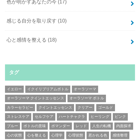
色が明かすあなたの今
(17)
感じる自分を取り戻す
(10)
心と感情を整える
(18)
タグ
イエロー
イクイリブリアムボトル
オーラソーマ
オーラソーマ クイントエッセンス
オーラソーマ ボトル
カラーセラピー
クイントエッセンス
クリアー
ゴールド
ストレスケア
セルフケア
ハートチャクラ
ヒーリング
ピンク
ブルー
ボトルの意味
ポマンダー
レッド
人生の転機
内面探求
心の状態
心を整える
心理学
心理状態
惹かれる色
感情整理