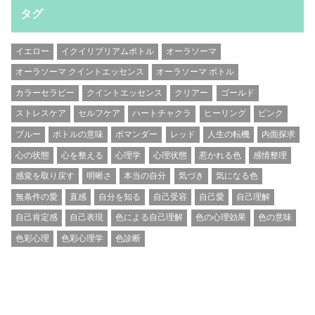
タグ
イエロー
イクイリブリアムボトル
オーラソーマ
オーラソーマ クイントエッセンス
オーラソーマ ボトル
カラーセラピー
クイントエッセンス
クリアー
ゴールド
ストレスケア
セルフケア
ハートチャクラ
ヒーリング
ピンク
ブルー
ボトルの意味
ポマンダー
レッド
人生の転機
内面探求
心の状態
心を整える
心理学
心理状態
惹かれる色
感情整理
感覚を取り戻す
明晰さ
本当の自分
気づき
気になる色
無条件の愛
直感
自分を知る
自己受容
自己愛
自己理解
自己肯定感
自己表現
色による自己理解
色の心理効果
色の意味
色彩心理
色彩心理学
色診断