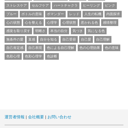
ストレスケア
セルフケア
ハートチャクラ
ヒーリング
ピンク
ブルー
ボトルの意味
ポマンダー
レッド
人生の転機
内面探求
心の状態
心を整える
心理学
心理状態
惹かれる色
感情整理
感覚を取り戻す
明晰さ
本当の自分
気づき
気になる色
無条件の愛
直感
自分を知る
自己受容
自己愛
自己理解
自己肯定感
自己表現
色による自己理解
色の心理効果
色の意味
色彩心理
色彩心理学
色診断
運営者情報
|
会社概要
|
お問い合わせ