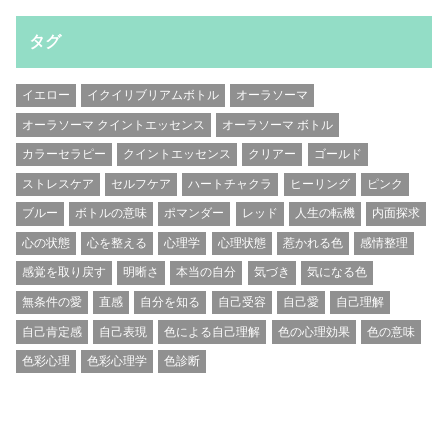
タグ
イエロー
イクイリブリアムボトル
オーラソーマ
オーラソーマ クイントエッセンス
オーラソーマ ボトル
カラーセラピー
クイントエッセンス
クリアー
ゴールド
ストレスケア
セルフケア
ハートチャクラ
ヒーリング
ピンク
ブルー
ボトルの意味
ポマンダー
レッド
人生の転機
内面探求
心の状態
心を整える
心理学
心理状態
惹かれる色
感情整理
感覚を取り戻す
明晰さ
本当の自分
気づき
気になる色
無条件の愛
直感
自分を知る
自己受容
自己愛
自己理解
自己肯定感
自己表現
色による自己理解
色の心理効果
色の意味
色彩心理
色彩心理学
色診断