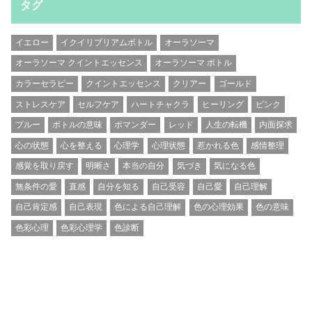
タグ
イエロー
イクイリブリアムボトル
オーラソーマ
オーラソーマ クイントエッセンス
オーラソーマ ボトル
カラーセラピー
クイントエッセンス
クリアー
ゴールド
ストレスケア
セルフケア
ハートチャクラ
ヒーリング
ピンク
ブルー
ボトルの意味
ポマンダー
レッド
人生の転機
内面探求
心の状態
心を整える
心理学
心理状態
惹かれる色
感情整理
感覚を取り戻す
明晰さ
本当の自分
気づき
気になる色
無条件の愛
直感
自分を知る
自己受容
自己愛
自己理解
自己肯定感
自己表現
色による自己理解
色の心理効果
色の意味
色彩心理
色彩心理学
色診断