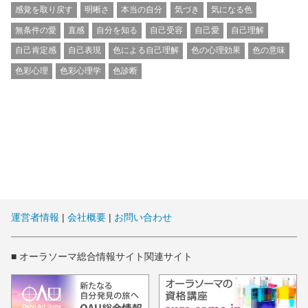
感覚を取り戻す
明晰さ
本当の自分
気づき
気になる色
無条件の愛
直感
自分を知る
自己受容
自己愛
自己理解
自己肯定感
自己表現
色による自己理解
色の心理効果
色の意味
色彩心理
色彩心理学
色診断
運営者情報
|
会社概要
|
お問い合わせ
■ オーラソーマ総合情報サイト関連サイト