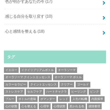
色が明かすあなたの今
(17)
感じる自分を取り戻す
(10)
心と感情を整える
(18)
タグ
イエロー
イクイリブリアムボトル
オーラソーマ
オーラソーマ クイントエッセンス
オーラソーマ ボトル
カラーセラピー
クイントエッセンス
クリアー
ゴールド
ストレスケア
セルフケア
ハートチャクラ
ヒーリング
ピンク
ブルー
ボトルの意味
ポマンダー
レッド
人生の転機
内面探求
心の状態
心を整える
心理学
心理状態
惹かれる色
感情整理