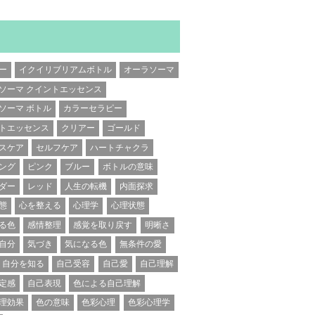
ー
イクイリブリアムボトル
オーラソーマ
ソーマ クイントエッセンス
ソーマ ボトル
カラーセラピー
トエッセンス
クリアー
ゴールド
スケア
セルフケア
ハートチャクラ
ング
ピンク
ブルー
ボトルの意味
ダー
レッド
人生の転機
内面探求
態
心を整える
心理学
心理状態
る色
感情整理
感覚を取り戻す
明晰さ
自分
気づき
気になる色
無条件の愛
自分を知る
自己受容
自己愛
自己理解
定感
自己表現
色による自己理解
理効果
色の意味
色彩心理
色彩心理学