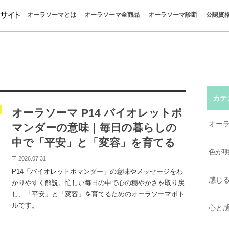
オーラソーマとは
オーラソーマ全商品
オーラソーマ診断
公認資
オーラソーマとは
オーラソーマの世界
色が明かすあなたの今
感じる自分を取り戻す
心と感情を整える
オーラソーマの哲学
パーフェクトガイド
クイックガイド
オーラソーマの学びを楽しむ
色彩心理学
ボトル一覧
ポマンダー
クイントエッセンス
全商品お買い物
カラーボトル診断
タロット
イクイリブリアム
ポマンダー
クイントエッセンス
直感で色を選ぶと今の自分
今のあなたに必要な色は？
色を選ぶだけでわかる心理
疲れたとき、なぜこの色に
不安なときに選ぶ色とは？
人間関係に悩むとき選びた
オーラソーマボトルの選び
はじめての方｜おすすめボ
ポマンダーとクイントエッ
オーラソーマを使って感じ
「自分を知る」ってどうい
“考えない自己理解”で本当
無料でできる“自分探し診断
惹かれる色が教えるあなた
色で心を読む色彩心理テス
チャクラの意味と色一覧｜
オーラの色の意味一覧｜性
香りで癒される方法｜“色と
クリスタルの意味と選び方
カラーセラピーとは？｜色
色の意味一覧｜心を整える1
やりたいことがわからない
疲れている時に惹かれる色
か？
味
け
とは？
談まとめ
ち
とは
ラ
ラピー
カテ
オーラソーマ P14 バイオレットポ
オー
マンダーの意味｜毎日の暮らしの
中で「平安」と「変容」を育てる
色が
2026.07.31
P14「バイオレットポマンダー」の意味やメッセージをわ
感じ
かりやすく解説。忙しい毎日の中で心の穏やかさを取り戻
し、「平安」と「変容」を育てるためのオーラソーマボト
ルです。
心と