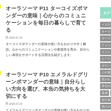
オーラソーマ P11 ターコイズポマ
タグ
ンダーの意味｜心からのコミュニ
ケーションを毎日の暮らしで育て
イエロ
る
オーラ
2026.07.24
オーラ
ターコイズポマンダーの意味や使い方をわかりやすく解
クイン
説。心からのコミュニケーションや創造性を育み、自分ら
ストレ
しい表現をサポートする活用法を紹介します。
ヒーリ
ポマン
心の状
オーラソーマ P10 エメラルドグリ
惹かれ
ーンポマンダーの意味｜自分らし
本当の
い方向を選び、本当の気持ちを大
直感
切にする
自己肯
2026.07.24
色の心
エメラルドグリーンポマンダーの意味や使い方をわかりや