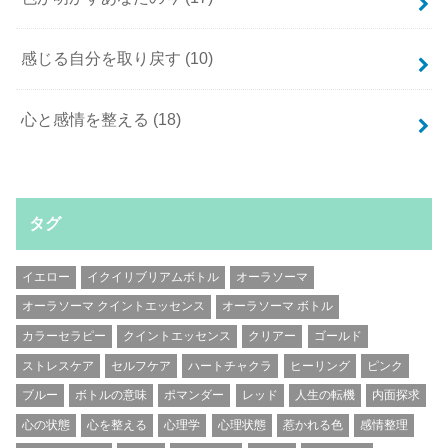
感じる自分を取り戻す
(10)
心と感情を整える
(18)
タグ
イエロー
イクイリブリアムボトル
オーラソーマ
オーラソーマ クイントエッセンス
オーラソーマ ボトル
カラーセラピー
クイントエッセンス
クリアー
ゴールド
ストレスケア
セルフケア
ハートチャクラ
ヒーリング
ピンク
ブルー
ボトルの意味
ポマンダー
レッド
人生の転機
内面探求
心の状態
心を整える
心理学
心理状態
惹かれる色
感情整理