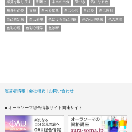
感覚を取り戻す
明晰さ
本当の自分
気づき
気になる色
無条件の愛
直感
自分を知る
自己受容
自己愛
自己理解
自己肯定感
自己表現
色による自己理解
色の心理効果
色の意味
色彩心理
色彩心理学
色診断
運営者情報
|
会社概要
|
お問い合わせ
■ オーラソーマ総合情報サイト関連サイト