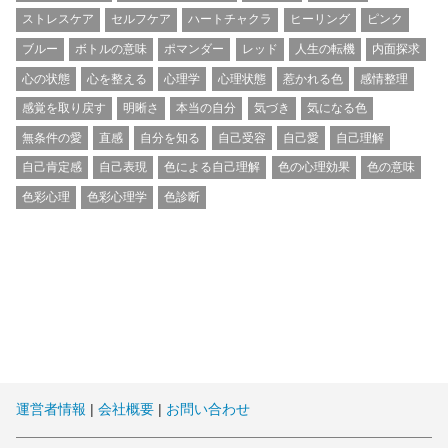
ストレスケア
セルフケア
ハートチャクラ
ヒーリング
ピンク
ブルー
ボトルの意味
ポマンダー
レッド
人生の転機
内面探求
心の状態
心を整える
心理学
心理状態
惹かれる色
感情整理
感覚を取り戻す
明晰さ
本当の自分
気づき
気になる色
無条件の愛
直感
自分を知る
自己受容
自己愛
自己理解
自己肯定感
自己表現
色による自己理解
色の心理効果
色の意味
色彩心理
色彩心理学
色診断
運営者情報
|
会社概要
|
お問い合わせ