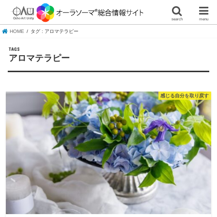
search
menu
HOME
タグ : アロマテラピー
アロマテラピー
感じる自分を取り戻す