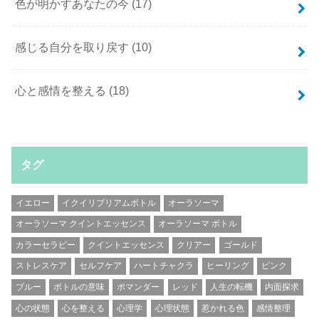
色が明かすあなたの今
(17)
感じる自分を取り戻す
(10)
心と感情を整える
(18)
タグ
イエロー
イクイリブリアムボトル
オーラソーマ
オーラソーマ クイントエッセンス
オーラソーマ ボトル
カラーセラピー
クイントエッセンス
クリアー
ゴールド
ストレスケア
セルフケア
ハートチャクラ
ヒーリング
ピンク
ブルー
ボトルの意味
ポマンダー
レッド
人生の転機
内面探求
心の状態
心を整える
心理学
心理状態
惹かれる色
感情整理