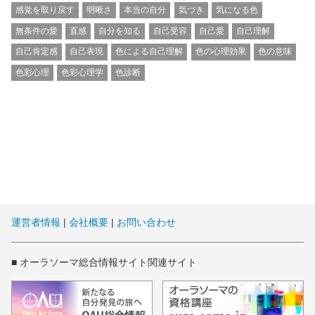
感覚を取り戻す
明晰さ
本当の自分
気づき
気になる色
無条件の愛
直感
自分を知る
自己受容
自己愛
自己理解
自己肯定感
自己表現
色による自己理解
色の心理効果
色の意味
色彩心理
色彩心理学
色診断
運営者情報
|
会社概要
|
お問い合わせ
■ オーラソーマ総合情報サイト関連サイト