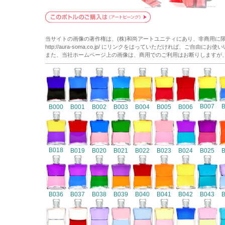
当サイトの画像の著作権は、(株)和尚アートユニティにあり、非商用に
http://aura-soma.co.jp/ にリンクをはっていただければ、ご自由にお
また、当社ホームページ上の画像は、商用でのご利用はお断りしますが
B007
B000
B001
B002
B003
B004
B005
B006
B018
B019
B020
B021
B022
B023
B024
B025
B036
B037
B038
B039
B040
B041
B042
B043