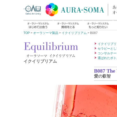
TOP
>
オーラソーマ製品
>
イクイリブリアム
> B087
イクイリブリ
セラピーとし
コンサルテー
選ばれたボト
イクイリブリアム
B087 The
愛の叡智