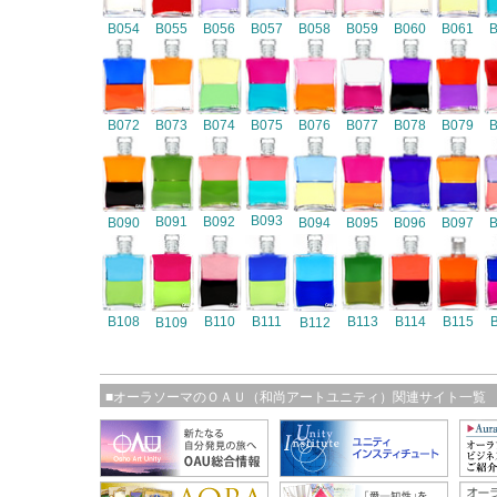
B054
B055
B056
B057
B058
B059
B060
B061
B072
B073
B074
B075
B076
B077
B078
B079
B093
B091
B092
B090
B094
B095
B096
B097
B108
B110
B111
B113
B114
B115
B109
B112
■オーラソーマのＯＡＵ（和尚アートユニティ）関連サイト一覧