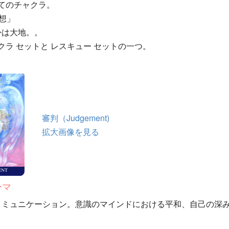
べてのチャクラ。
観想」
卦は大地。。
ャクラ セットと レスキュー セットの一つ。
審判（Judgement)
拡大画像を見る
ーマ
コミュニケーション。意識のマインドにおける平和、自己の深