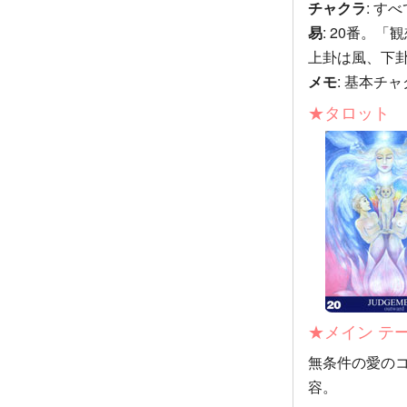
チャクラ
: す
易
: 20番。「
上卦は風、下
メモ
: 基本チ
★タロット
★メイン テ
無条件の愛の
容。