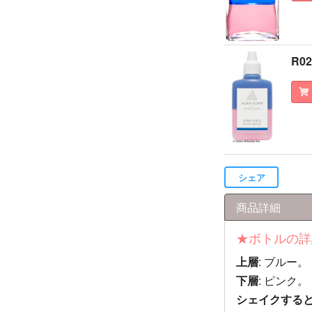
R0
シェア
商品詳細
★ボトルの詳
上層
: ブルー。
下層
: ピンク。
シェイクする