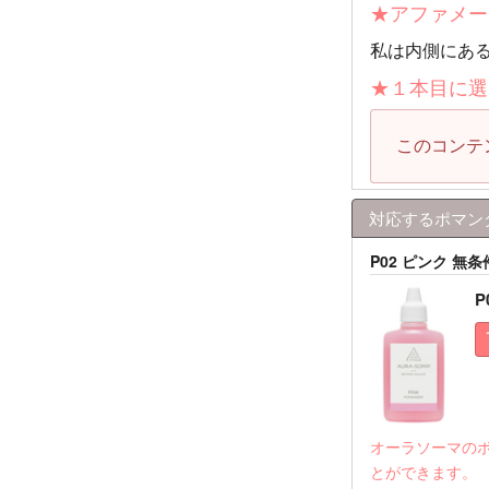
★アファメー
私は内側にあ
★１本目に選
このコンテ
対応するポマン
P02 ピンク 無
P
オーラソーマの
とができます。