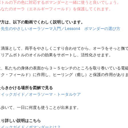
ボトルの下の色に対応するポマンダーと一緒に使うと良いでしょう。
あなたのオーラ（エネルギーフィールド）を保護してくれます。
び方は、以下の動画でくわしく説明しています。
先生のやさしいオーラソーマ入門／Lesson4 ポマンダーの選び方
３滴落として、両手をやさしくこすり合わせてから、オーラをそっと撫
イリアムボトルのオイルの効果をサポートし、活性化させます。
は、私たちの身体の表面から３～５センチのところを取り巻いている電
ック・フィールド）に作用し、ヒーリング（癒し）と保護の作用があり
たらきかける場所を図解で見る
クイックガイド／オーラソーマ・トータルケア
ち歩いて、一日に何度も使うことが出来ます。
より詳しい説明はこちら
クイックガイド／ポマンダーとは？