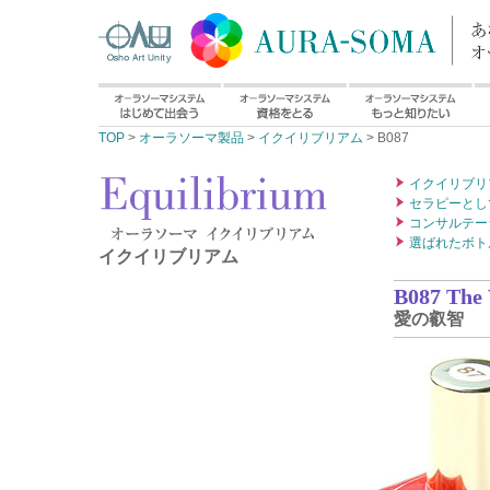
TOP
>
オーラソーマ製品
>
イクイリブリアム
> B087
イクイリブリ
セラピーとし
コンサルテー
選ばれたボト
イクイリブリアム
B087 The
愛の叡智