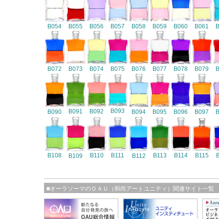
B054
B055
B056
B057
B058
B059
B060
B061
B072
B073
B074
B075
B076
B077
B078
B079
B093
B091
B092
B090
B094
B095
B096
B097
B108
B110
B111
B113
B114
B115
B109
B112
■オーラソーマのＯＡＵ（和尚アートユニティ）関連サイト一覧