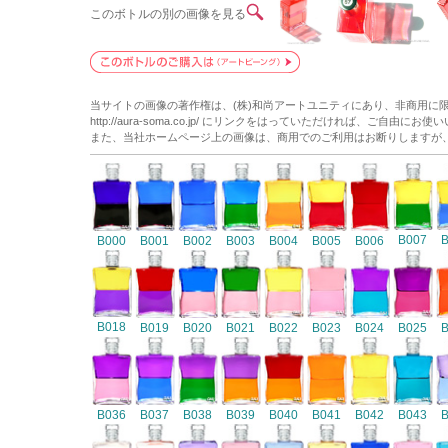
このボトルの別の画像を見る
当サイトの画像の著作権は、(株)和尚アートユニティにあり、非商用に
http://aura-soma.co.jp/ にリンクをはっていただければ、ご自由にお
また、当社ホームページ上の画像は、商用でのご利用はお断りしますが
B007
B000
B001
B002
B003
B004
B005
B006
B018
B019
B020
B021
B022
B023
B024
B025
B036
B037
B038
B039
B040
B041
B042
B043