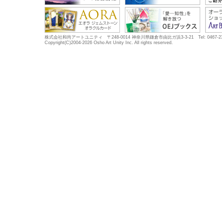
株式会社和尚アートユニティ 〒248-0014 神奈川県鎌倉市由比ガ浜3-3-21 Tel: 0467-23-5683
Copyright(C)2004-2026 Osho Art Unity Inc. All rights reserved.