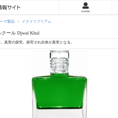
member
ーマ製品
イクイリブリアム
クール Djwal Khul
ー。真実の探究。探究それ自体が真実となる。