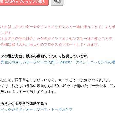
OAUウェブショップで購入
詳細
ボトルは、ポマンダーやクイントエッセンスと一緒に使うことで、より
アします。
ボトルの下の色に対応した色のクイントエッセンスを一緒に使うことで
を内側に取り入れ、あなたのプロセスをサポートしてくれます。
ンスの選び方は、以下の動画でくわしく説明しています。
先生のやさしいオーラソーマ入門／Lesson7 クイントエッセンスの
落として、両手首をこすり合わせて、オーラをそっと撫でていきます。
スは、私たちの身体の表面から約30～40センチ離れたエーテル体、ア
る光のエネルギーを与えてくれます。
たらきかける場所を図解で見る
クイックガイド／オーラソーマ・トータルケア