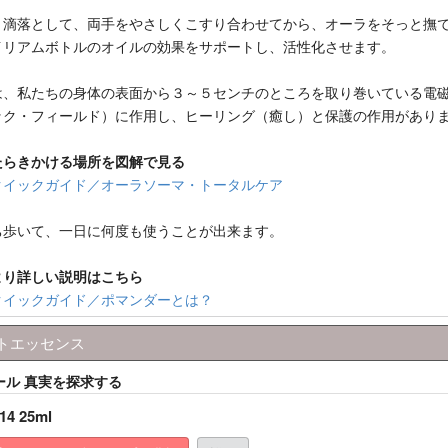
３滴落として、両手をやさしくこすり合わせてから、オーラをそっと撫
イリアムボトルのオイルの効果をサポートし、活性化させます。
は、私たちの身体の表面から３～５センチのところを取り巻いている電
ック・フィールド）に作用し、ヒーリング（癒し）と保護の作用があり
たらきかける場所を図解で見る
クイックガイド／オーラソーマ・トータルケア
ち歩いて、一日に何度も使うことが出来ます。
より詳しい説明はこちら
クイックガイド／ポマンダーとは？
トエッセンス
クール 真実を探求する
14 25ml