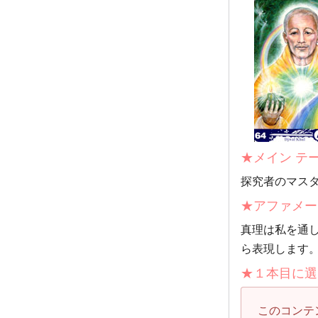
★メイン テ
探究者のマス
★アファメー
真理は私を通
ら表現します
★１本目に選
このコンテ