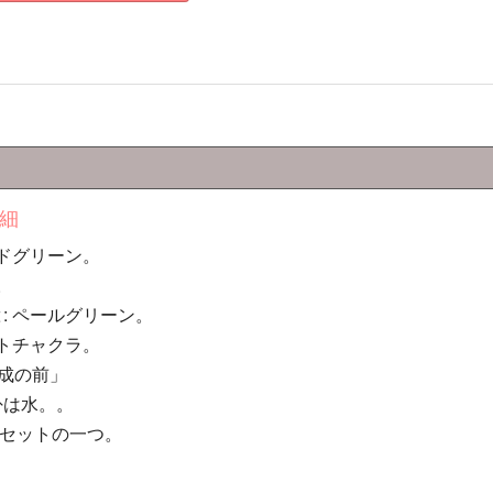
細
ルドグリーン。
。
と
: ペールグリーン。
ートチャクラ。
完成の前」
卦は水。。
ー セットの一つ。