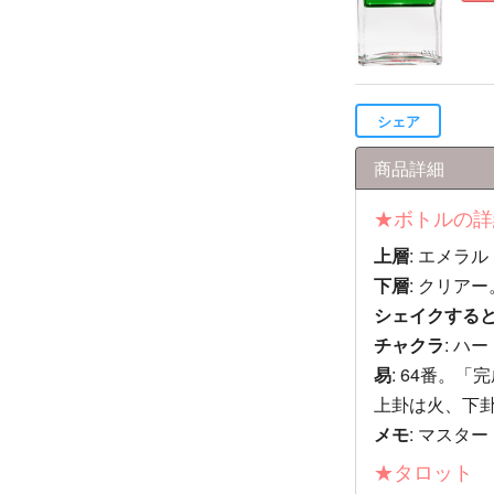
シェア
商品詳細
★ボトルの詳
上層
: エメラ
下層
: クリアー
シェイクする
チャクラ
: ハ
易
: 64番。「
上卦は火、下
メモ
: マスタ
★タロット