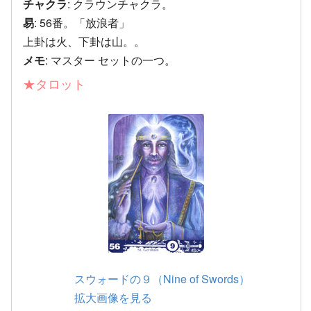
チャクラ
: クラウンチャクラ。
易
: 56番。「放浪者」
上卦は火、下卦は山。。
メモ
: マスター セットの一つ。
★タロット
スウォードの９（Nine of Swords）
拡大画像を見る