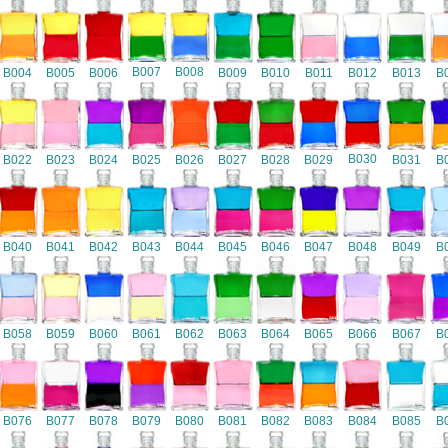
B007
B008
B004
B005
B006
B009
B010
B011
B012
B013
B
B030
B022
B023
B024
B025
B026
B027
B028
B029
B031
B
B040
B041
B042
B043
B044
B045
B046
B047
B048
B049
B
B058
B059
B060
B061
B062
B063
B064
B065
B066
B067
B
B076
B077
B078
B079
B080
B081
B082
B083
B084
B085
B