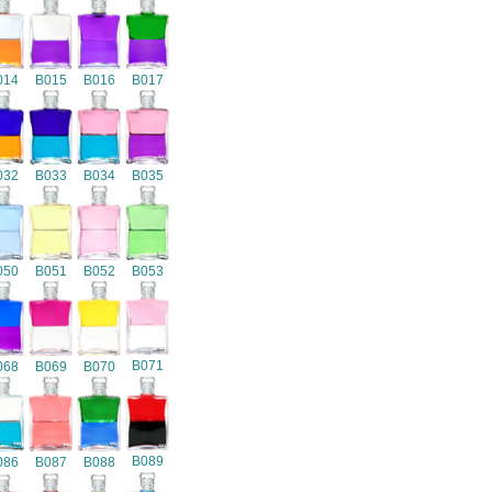
014
B015
B016
B017
032
B033
B034
B035
050
B051
B052
B053
B071
068
B069
B070
B089
086
B087
B088