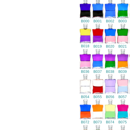
B000
B001
B002
B003
B018
B019
B020
B021
B036
B037
B038
B039
B054
B055
B056
B057
B072
B073
B074
B075