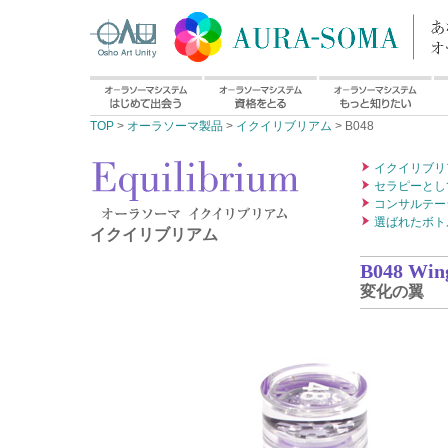
TOP
>
オーラソーマ製品
>
イクイリブリアム
> B048
イクイリブリ
セラピーとし
コンサルテー
選ばれたボト
イクイリブリアム
B048 Wing
変化の翼