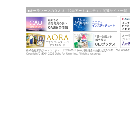
■オーラソーマのＯＡＵ（和尚アートユニティ）関連サイト一覧
株式会社和尚アートユニティ 〒248-0014 神奈川県鎌倉市由比ガ浜3-3-21 Tel: 0467-23-5683
Copyright(C)2004-2026 Osho Art Unity Inc. All rights reserved.