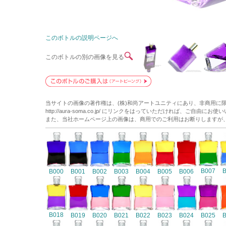
このボトルの説明ページへ
このボトルの別の画像を見る
当サイトの画像の著作権は、(株)和尚アートユニティにあり、非商用に
http://aura-soma.co.jp/ にリンクをはっていただければ、ご自由にお
また、当社ホームページ上の画像は、商用でのご利用はお断りしますが
B007
B000
B001
B002
B003
B004
B005
B006
B018
B019
B020
B021
B022
B023
B024
B025