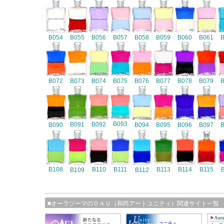
B054
B055
B056
B057
B058
B059
B060
B061
B072
B073
B074
B075
B076
B077
B078
B079
B093
B091
B092
B090
B094
B095
B096
B097
B108
B110
B111
B113
B114
B115
B109
B112
■オーラソーマのＯＡＵ（和尚アートユニティ）関連サイト一覧