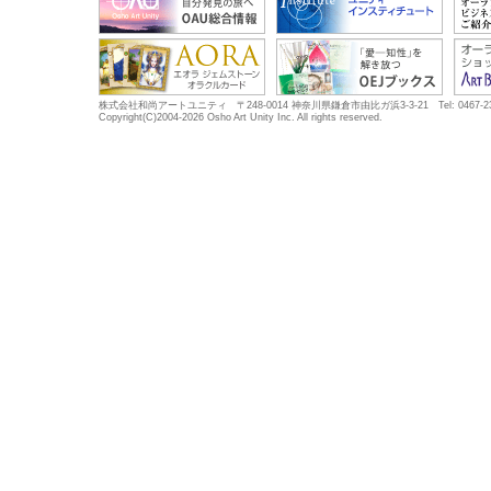
株式会社和尚アートユニティ 〒248-0014 神奈川県鎌倉市由比ガ浜3-3-21 Tel: 0467-23-5683
Copyright(C)2004-2026 Osho Art Unity Inc. All rights reserved.