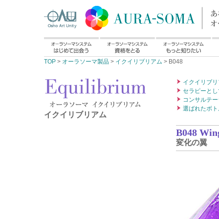
TOP
>
オーラソーマ製品
>
イクイリブリアム
> B048
イクイリブリ
セラピーとし
コンサルテー
選ばれたボト
イクイリブリアム
B048 Wing
変化の翼