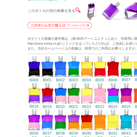
このボトルの別の画像を見る
当サイトの画像の著作権は、(株)和尚アートユニティにあり、非商用に
http://aura-soma.co.jp/ にリンクをはっていただければ、ご自由にお
また、当社ホームページ上の画像は、商用でのご利用はお断りしますが
B007
B000
B001
B002
B003
B004
B005
B006
B018
B019
B020
B021
B022
B023
B024
B025
B036
B037
B038
B039
B040
B041
B042
B043