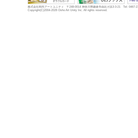
株式会社和尚アートユニティ 〒248-0014 神奈川県鎌倉市由比ガ浜3-3-21 Tel: 0467-23-5683
Copyright(C)2004-2026 Osho Art Unity Inc. All rights reserved.