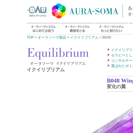
TOP
>
オーラソーマ製品
>
イクイリブリアム
> B048
イクイリブリ
セラピーとし
コンサルテー
選ばれたボト
イクイリブリアム
B048 Wing
変化の翼