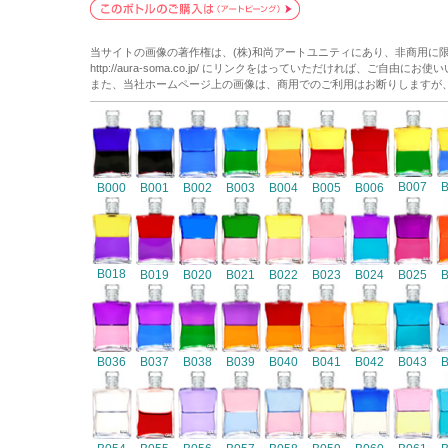
当サイトの画像の著作権は、(株)和尚アートユニティにあり、非商用に
http://aura-soma.co.jp/ にリンクをはっていただければ、ご自由にお
また、当社ホームページ上の画像は、商用でのご利用はお断りしますが
B007
B000
B001
B002
B003
B004
B005
B006
B018
B019
B020
B021
B022
B023
B024
B025
B036
B037
B038
B039
B040
B041
B042
B043