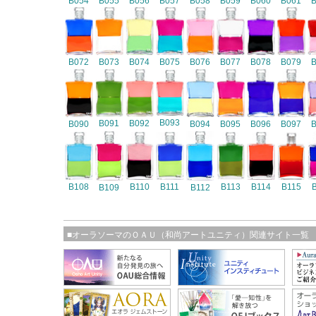
B054
B055
B056
B057
B058
B059
B060
B061
B072
B073
B074
B075
B076
B077
B078
B079
B093
B091
B092
B090
B094
B095
B096
B097
B108
B110
B111
B113
B114
B115
B109
B112
■オーラソーマのＯＡＵ（和尚アートユニティ）関連サイト一覧