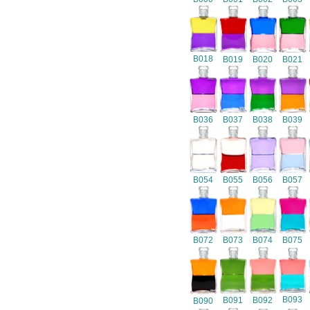
B018
B019
B020
B021
B036
B037
B038
B039
B054
B055
B056
B057
B072
B073
B074
B075
B093
B091
B092
B090