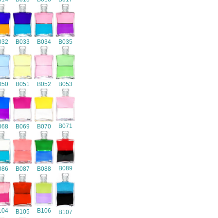
032
B033
B034
B035
050
B051
B052
B053
B071
068
B069
B070
B089
086
B087
B088
104
B106
B105
B107