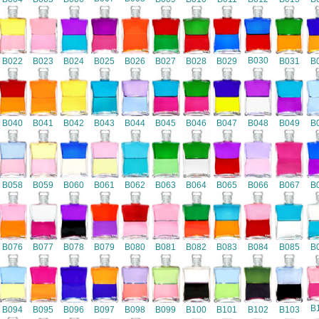
B030
B022
B023
B024
B025
B026
B027
B028
B029
B031
B
B040
B041
B042
B043
B044
B045
B046
B047
B048
B049
B
B058
B059
B060
B061
B062
B063
B064
B065
B066
B067
B
B076
B077
B078
B079
B080
B081
B082
B083
B084
B085
B
B
B094
B095
B096
B097
B098
B099
B100
B101
B102
B103