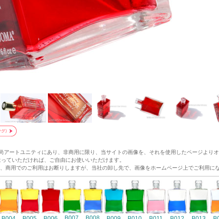
和尚アートユニティにあり、非商用に限り、当サイトの画像を、それを使用したページより
p/ にリンクをはっていただければ、ご自由にお使いいただけます。
、商用でのご利用はお断りしますが、当社の卸し先で、画像をホームページ上でご利用に
B007
B008
B004
B005
B006
B009
B010
B011
B012
B013
B