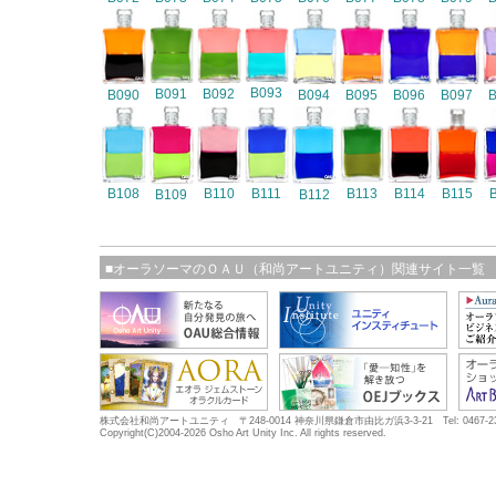
B093
B091
B092
B090
B094
B095
B096
B097
B108
B110
B111
B113
B114
B115
B109
B112
■オーラソーマのＯＡＵ（和尚アートユニティ）関連サイト一覧
株式会社和尚アートユニティ 〒248-0014 神奈川県鎌倉市由比ガ浜3-3-21 Tel: 0467-23-5683
Copyright(C)2004-2026 Osho Art Unity Inc. All rights reserved.