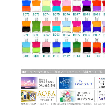
B072
B073
B074
B075
B076
B077
B078
B079
B093
B091
B092
B090
B094
B095
B096
B097
B108
B110
B111
B113
B114
B115
B109
B112
■オーラソーマのＯＡＵ（和尚アートユニティ）関連サイト一覧
株式会社和尚アートユニティ 〒248-0014 神奈川県鎌倉市由比ガ浜3-3-21 Tel: 0467-23-5683