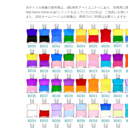
当サイトの画像の著作権は、(株)和尚アートユニティにあり、非商用に
http://aura-soma.co.jp/ にリンクをはっていただければ、ご自由にお
また、当社ホームページ上の画像は、商用でのご利用はお断りしますが
B007
B000
B001
B002
B003
B004
B005
B006
B018
B019
B020
B021
B022
B023
B024
B025
B036
B037
B038
B039
B040
B041
B042
B043
B054
B055
B056
B057
B058
B059
B060
B061