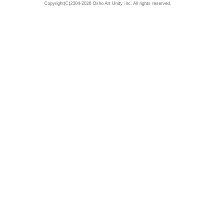
Copyright(C)2004-2026 Osho Art Unity Inc. All rights reserved.