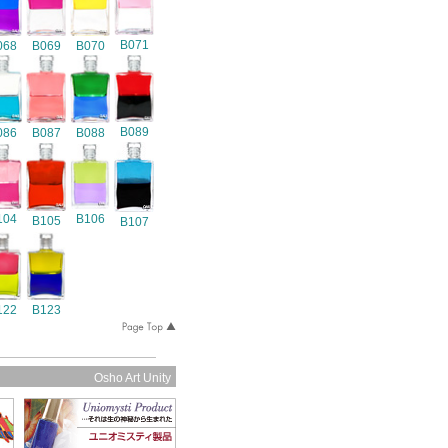
B071
068
B069
B070
B089
086
B087
B088
104
B106
B105
B107
122
B123
Osho Art Unity