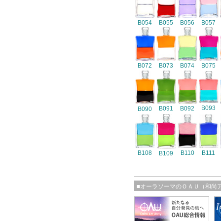
B054
B055
B056
B057
B072
B073
B074
B075
B093
B091
B092
B090
B108
B110
B111
B109
■オーラソーマのＯＡＵ（和尚