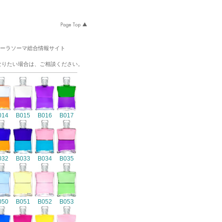
オーラソーマ総合情報サイト
なりたい場合は、ご相談ください。
014
B015
B016
B017
032
B033
B034
B035
050
B051
B052
B053