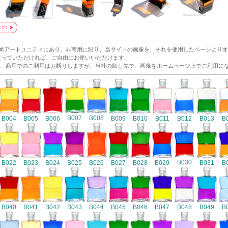
和尚アートユニティにあり、非商用に限り、当サイトの画像を、それを使用したページより
p/ にリンクをはっていただければ、ご自由にお使いいただけます。
、商用でのご利用はお断りしますが、当社の卸し先で、画像をホームページ上でご利用に
B007
B008
B004
B005
B006
B009
B010
B011
B012
B013
B
B030
B022
B023
B024
B025
B026
B027
B028
B029
B031
B
B040
B041
B042
B043
B044
B045
B046
B047
B048
B049
B