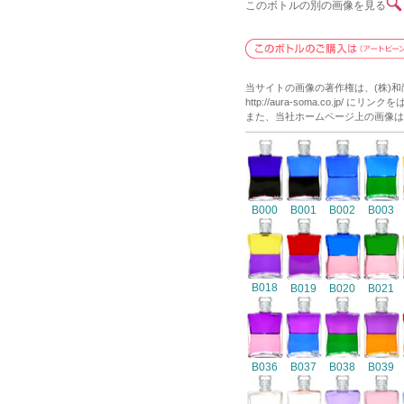
このボトルの別の画像を見る
当サイトの画像の著作権は、(株)
http://aura-soma.co.j
また、当社ホームページ上の画像は
B000
B001
B002
B003
B018
B019
B020
B021
B036
B037
B038
B039