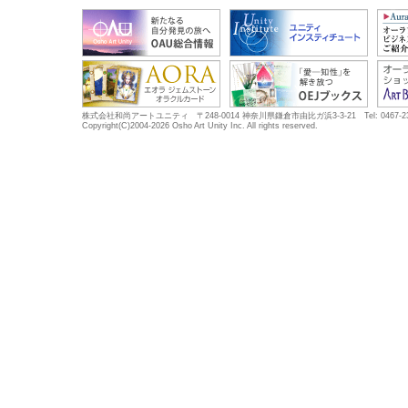
株式会社和尚アートユニティ 〒248-0014 神奈川県鎌倉市由比ガ浜3-3-21 Tel: 0467-23-5683
Copyright(C)2004-2026 Osho Art Unity Inc. All rights reserved.