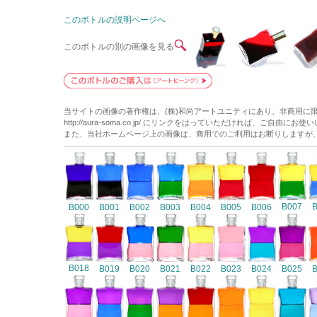
このボトルの説明ページへ
このボトルの別の画像を見る
当サイトの画像の著作権は、(株)和尚アートユニティにあり、非商用に
http://aura-soma.co.jp/ にリンクをはっていただければ、ご自由にお
また、当社ホームページ上の画像は、商用でのご利用はお断りしますが
B007
B000
B001
B002
B003
B004
B005
B006
B018
B019
B020
B021
B022
B023
B024
B025