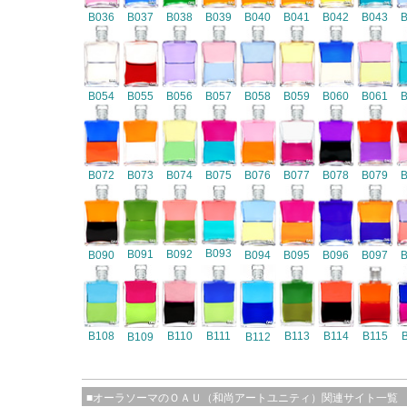
B036
B037
B038
B039
B040
B041
B042
B043
B054
B055
B056
B057
B058
B059
B060
B061
B072
B073
B074
B075
B076
B077
B078
B079
B093
B091
B092
B090
B094
B095
B096
B097
B108
B110
B111
B113
B114
B115
B109
B112
■オーラソーマのＯＡＵ（和尚アートユニティ）関連サイト一覧