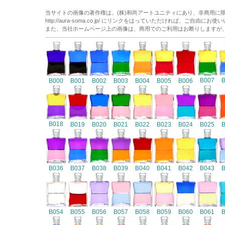
当サイトの画像の著作権は、(株)和尚アートユニティにあり、非商用に
http://aura-soma.co.jp/ にリンクをはっていただければ、ご自由にお
また、当社ホームページ上の画像は、商用でのご利用はお断りしますが
B007
B000
B001
B002
B003
B004
B005
B006
B018
B019
B020
B021
B022
B023
B024
B025
B036
B037
B038
B039
B040
B041
B042
B043
B054
B055
B056
B057
B058
B059
B060
B061