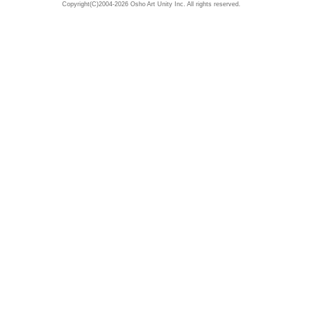
Copyright(C)2004-2026 Osho Art Unity Inc. All rights reserved.