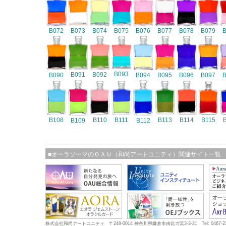
B072
B073
B074
B075
B076
B077
B078
B079
B093
B091
B092
B090
B094
B095
B096
B097
B108
B110
B111
B113
B114
B115
B109
B112
■オーラソーマのＯＡＵ（和尚アートユニティ）関連サイト一覧
株式会社和尚アートユニティ 〒248-0014 神奈川県鎌倉市由比ガ浜3-3-21 Tel: 0467-23-5683