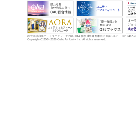
株式会社和尚アートユニティ 〒248-0014 神奈川県鎌倉市由比ガ浜3-3-21 Tel: 0467-23-5683
Copyright(C)2004-2026 Osho Art Unity Inc. All rights reserved.