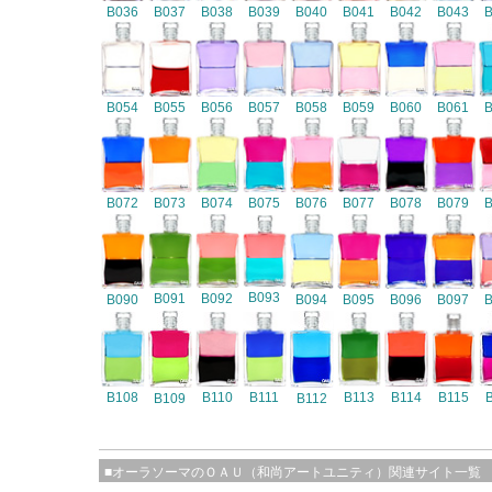
B036
B037
B038
B039
B040
B041
B042
B043
B054
B055
B056
B057
B058
B059
B060
B061
B072
B073
B074
B075
B076
B077
B078
B079
B093
B091
B092
B090
B094
B095
B096
B097
B108
B110
B111
B113
B114
B115
B109
B112
■オーラソーマのＯＡＵ（和尚アートユニティ）関連サイト一覧