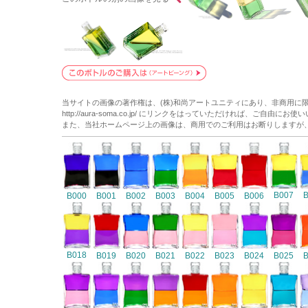
当サイトの画像の著作権は、(株)和尚アートユニティにあり、非商用に
http://aura-soma.co.jp/ にリンクをはっていただければ、ご自由にお
また、当社ホームページ上の画像は、商用でのご利用はお断りしますが
B007
B000
B001
B002
B003
B004
B005
B006
B018
B019
B020
B021
B022
B023
B024
B025