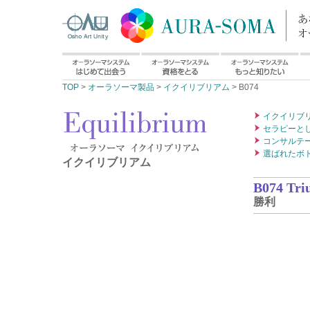
TOP
>
オーラソーマ製品
>
イクイリブリアム
> B074
イクイリブ
セラピーと
コンサルテ
選ばれたボ
イクイリブリアム
B074 Tr
勝利