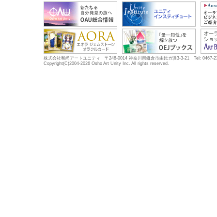
株式会社和尚アートユニティ 〒248-0014 神奈川県鎌倉市由比ガ浜3-3-21 Tel: 0467-23-5683
Copyright(C)2004-2026 Osho Art Unity Inc. All rights reserved.