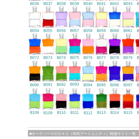
B036
B037
B038
B039
B040
B041
B042
B043
B054
B055
B056
B057
B058
B059
B060
B061
B072
B073
B074
B075
B076
B077
B078
B079
B093
B091
B092
B090
B094
B095
B096
B097
B108
B110
B111
B113
B114
B115
B109
B112
■オーラソーマのＯＡＵ（和尚アートユニティ）関連サイト一覧