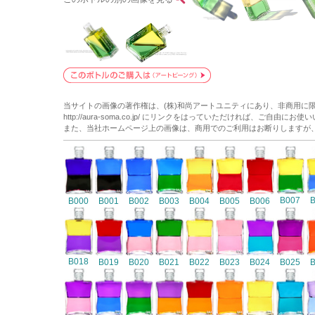
当サイトの画像の著作権は、(株)和尚アートユニティにあり、非商用に
http://aura-soma.co.jp/ にリンクをはっていただければ、ご自由にお
また、当社ホームページ上の画像は、商用でのご利用はお断りしますが
B007
B000
B001
B002
B003
B004
B005
B006
B018
B019
B020
B021
B022
B023
B024
B025