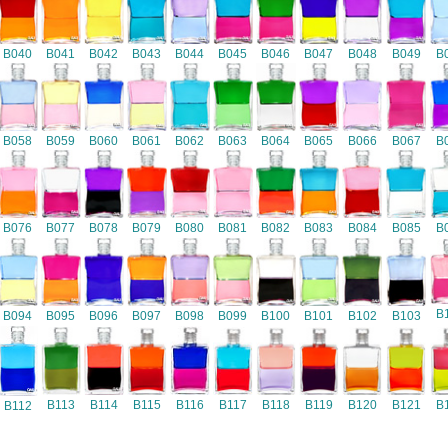
B040
B041
B042
B043
B044
B045
B046
B047
B048
B049
B
B058
B059
B060
B061
B062
B063
B064
B065
B066
B067
B
B076
B077
B078
B079
B080
B081
B082
B083
B084
B085
B
B
B094
B095
B096
B097
B098
B099
B100
B101
B102
B103
B116
B113
B114
B115
B117
B118
B119
B120
B121
B
B112