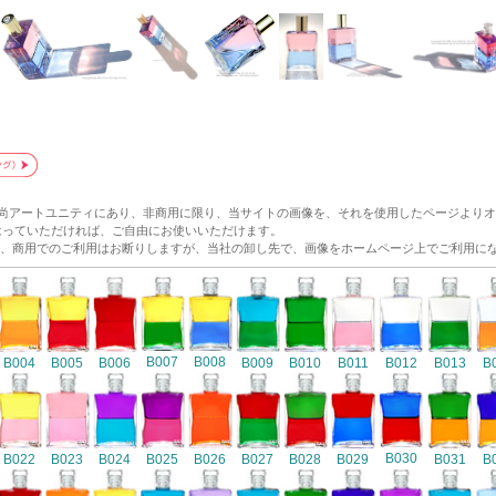
和尚アートユニティにあり、非商用に限り、当サイトの画像を、それを使用したページより
p/ にリンクをはっていただければ、ご自由にお使いいただけます。
、商用でのご利用はお断りしますが、当社の卸し先で、画像をホームページ上でご利用に
B007
B008
B004
B005
B006
B009
B010
B011
B012
B013
B
B030
B022
B023
B024
B025
B026
B027
B028
B029
B031
B