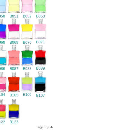
050
B051
B052
B053
B071
068
B069
B070
B089
086
B087
B088
104
B106
B105
B107
122
B123