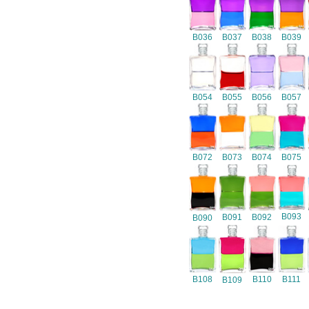
B036
B037
B038
B039
B054
B055
B056
B057
B072
B073
B074
B075
B093
B091
B092
B090
B108
B110
B111
B109