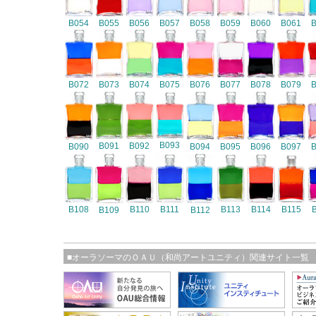
B054
B055
B056
B057
B058
B059
B060
B061
B072
B073
B074
B075
B076
B077
B078
B079
B093
B091
B092
B090
B094
B095
B096
B097
B108
B110
B111
B113
B114
B115
B109
B112
■オーラソーマのＯＡＵ（和尚アートユニティ）関連サイト一覧