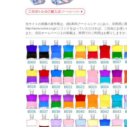
当サイトの画像の著作権は、(株)和尚アートユニティにあり、非商用に
http://aura-soma.co.jp/ にリンクをはっていただければ、ご自由にお
また、当社ホームページ上の画像は、商用でのご利用はお断りしますが
B007
B000
B001
B002
B003
B004
B005
B006
B018
B019
B020
B021
B022
B023
B024
B025
B036
B037
B038
B039
B040
B041
B042
B043