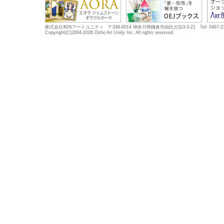
株式会社和尚アートユニティ 〒248-0014 神奈川県鎌倉市由比ガ浜3-3-21 Tel: 0467-23-5683
Copyright(C)2004-2026 Osho Art Unity Inc. All rights reserved.