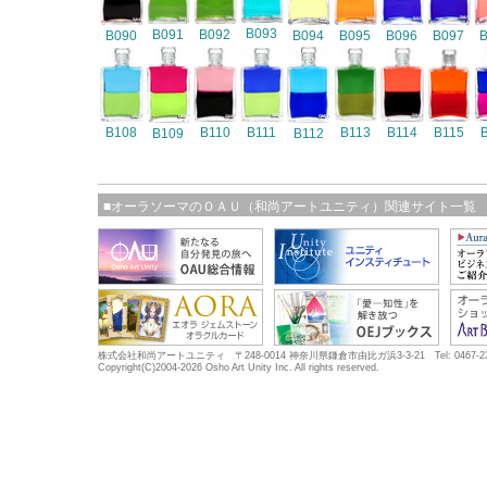
B093
B091
B092
B090
B094
B095
B096
B097
B108
B110
B111
B113
B114
B115
B109
B112
■オーラソーマのＯＡＵ（和尚アートユニティ）関連サイト一覧
株式会社和尚アートユニティ 〒248-0014 神奈川県鎌倉市由比ガ浜3-3-21 Tel: 0467-23-5683
Copyright(C)2004-2026 Osho Art Unity Inc. All rights reserved.