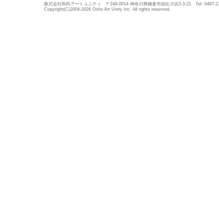
株式会社和尚アートユニティ 〒248-0014 神奈川県鎌倉市由比ガ浜3-3-21 Tel: 0467-23-5683
Copyright(C)2004-2026 Osho Art Unity Inc. All rights reserved.