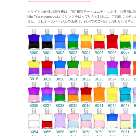
当サイトの画像の著作権は、(株)和尚アートユニティにあり、非商用に
http://aura-soma.co.jp/ にリンクをはっていただければ、ご自由にお
また、当社ホームページ上の画像は、商用でのご利用はお断りしますが
B007
B000
B001
B002
B003
B004
B005
B006
B018
B019
B020
B021
B022
B023
B024
B025
B036
B037
B038
B039
B040
B041
B042
B043
B054
B055
B056
B057
B058
B059
B060
B061