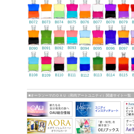
B072
B073
B074
B075
B076
B077
B078
B079
B093
B091
B092
B090
B094
B095
B096
B097
B108
B110
B111
B113
B114
B115
B109
B112
■オーラソーマのＯＡＵ（和尚アートユニティ）関連サイト一覧