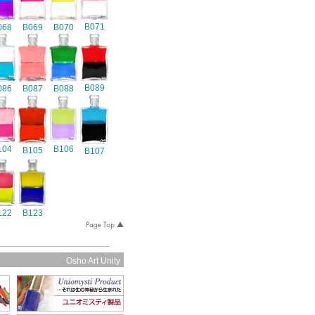
B071
068
B069
B070
B089
086
B087
B088
104
B106
B105
B107
122
B123
Osho Art Unity