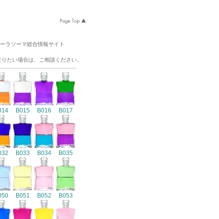
オーラソーマ総合情報サイト
なりたい場合は、ご相談ください。
014
B015
B016
B017
032
B033
B034
B035
050
B051
B052
B053