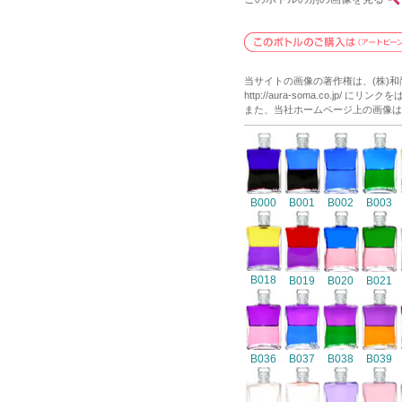
当サイトの画像の著作権は、(株)
http://aura-soma.co.j
また、当社ホームページ上の画像は
B000
B001
B002
B003
B018
B019
B020
B021
B036
B037
B038
B039