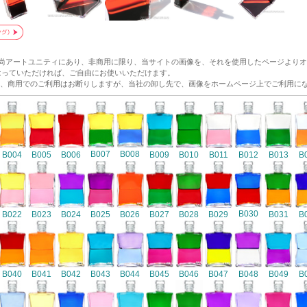
和尚アートユニティにあり、非商用に限り、当サイトの画像を、それを使用したページより
p/ にリンクをはっていただければ、ご自由にお使いいただけます。
、商用でのご利用はお断りしますが、当社の卸し先で、画像をホームページ上でご利用に
B007
B008
B004
B005
B006
B009
B010
B011
B012
B013
B
B030
B022
B023
B024
B025
B026
B027
B028
B029
B031
B
B040
B041
B042
B043
B044
B045
B046
B047
B048
B049
B