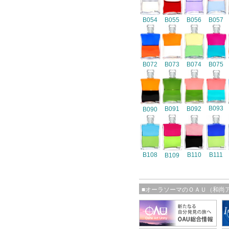
B054
B055
B056
B057
B072
B073
B074
B075
B093
B091
B092
B090
B108
B110
B111
B109
■オーラソーマのＯＡＵ（和尚