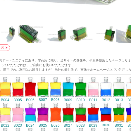
和尚アートユニティにあり、非商用に限り、当サイトの画像を、それを使用したページより
p/ にリンクをはっていただければ、ご自由にお使いいただけます。
、商用でのご利用はお断りしますが、当社の卸し先で、画像をホームページ上でご利用に
B007
B008
B004
B005
B006
B009
B010
B011
B012
B013
B
B030
B022
B023
B024
B025
B026
B027
B028
B029
B031
B