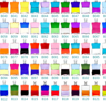
B040
B041
B042
B043
B044
B045
B046
B047
B048
B049
B
B058
B059
B060
B061
B062
B063
B064
B065
B066
B067
B
B076
B077
B078
B079
B080
B081
B082
B083
B084
B085
B
B
B094
B095
B096
B097
B098
B099
B100
B101
B102
B103
B116
B113
B114
B115
B117
B118
B119
B120
B121
B
B112