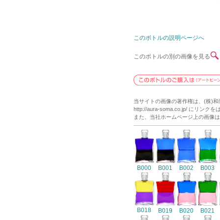
このボトルの説明ページへ
このボトルの別の画像を見る
当サイトの画像の著作権は、(株)
http://aura-soma.co.j
また、当社ホームページ上の画像は
B000
B001
B002
B003
B018
B019
B020
B021