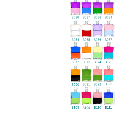
B036
B037
B038
B039
B054
B055
B056
B057
B072
B073
B074
B075
B093
B091
B092
B090
B108
B110
B111
B109