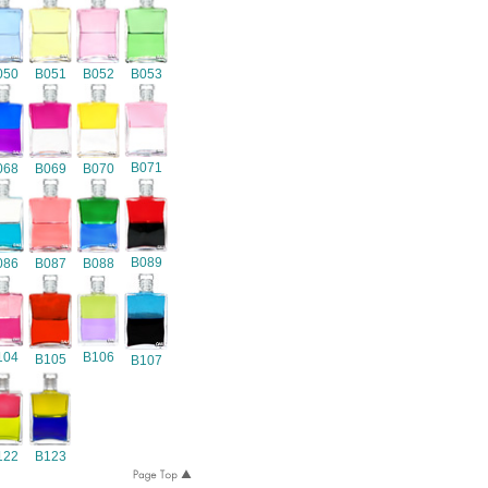
050
B051
B052
B053
B071
068
B069
B070
B089
086
B087
B088
104
B106
B105
B107
122
B123