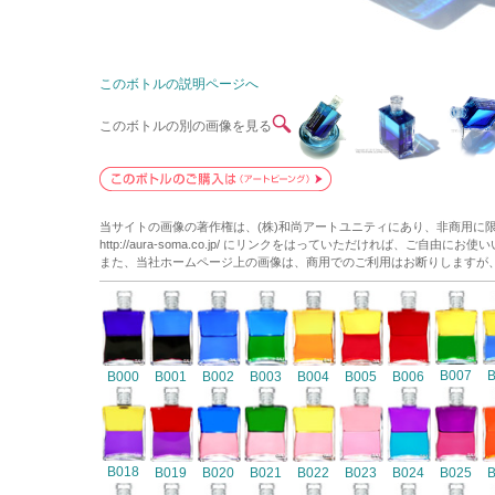
このボトルの説明ページへ
このボトルの別の画像を見る
当サイトの画像の著作権は、(株)和尚アートユニティにあり、非商用に
http://aura-soma.co.jp/ にリンクをはっていただければ、ご自由にお
また、当社ホームページ上の画像は、商用でのご利用はお断りしますが
B007
B000
B001
B002
B003
B004
B005
B006
B018
B019
B020
B021
B022
B023
B024
B025