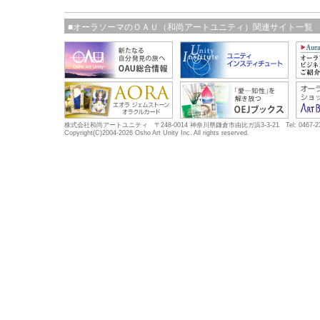
■オーラソーマのＯＡＵ（和尚アートユニティ）関連サイト一覧
株式会社和尚アートユニティ 〒248-0014 神奈川県鎌倉市由比ガ浜3-3-21 Tel: 0467-23-5683
Copyright(C)2004-2026 Osho Art Unity Inc. All rights reserved.