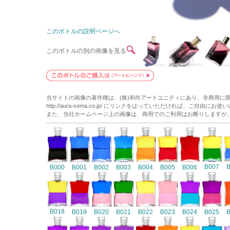
このボトルの説明ページへ
このボトルの別の画像を見る
当サイトの画像の著作権は、(株)和尚アートユニティにあり、非商用に
http://aura-soma.co.jp/ にリンクをはっていただければ、ご自由にお
また、当社ホームページ上の画像は、商用でのご利用はお断りしますが
B007
B000
B001
B002
B003
B004
B005
B006
B018
B019
B020
B021
B022
B023
B024
B025