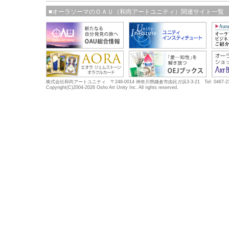
■オーラソーマのＯＡＵ（和尚アートユニティ）関連サイト一覧
株式会社和尚アートユニティ 〒248-0014 神奈川県鎌倉市由比ガ浜3-3-21 Tel: 0467-23-5683
Copyright(C)2004-2026 Osho Art Unity Inc. All rights reserved.