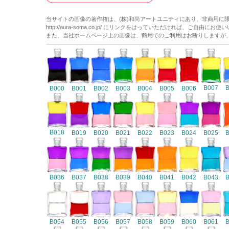
当サイトの画像の著作権は、(株)和尚アートユニティにあり、非商用に
http://aura-soma.co.jp/ にリンクをはっていただければ、ご自由にお
また、当社ホームページ上の画像は、商用でのご利用はお断りしますが
B007
B000
B001
B002
B003
B004
B005
B006
B018
B019
B020
B021
B022
B023
B024
B025
B036
B037
B038
B039
B040
B041
B042
B043
B054
B055
B056
B057
B058
B059
B060
B061