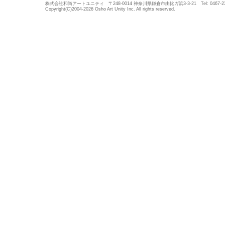
株式会社和尚アートユニティ 〒248-0014 神奈川県鎌倉市由比ガ浜3-3-21 Tel: 0467-23-5683
Copyright(C)2004-2026 Osho Art Unity Inc. All rights reserved.