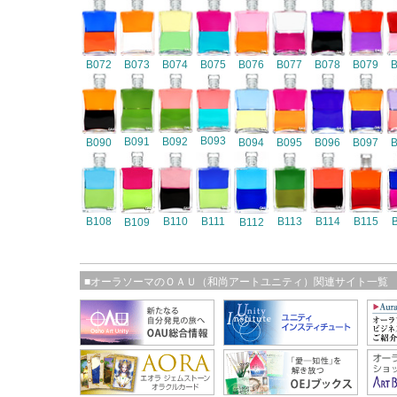
B072
B073
B074
B075
B076
B077
B078
B079
B093
B091
B092
B090
B094
B095
B096
B097
B108
B110
B111
B113
B114
B115
B109
B112
■オーラソーマのＯＡＵ（和尚アートユニティ）関連サイト一覧