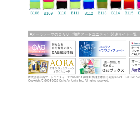
B108
B110
B111
B113
B114
B115
B109
B112
■オーラソーマのＯＡＵ（和尚アートユニティ）関連サイト一覧
株式会社和尚アートユニティ 〒248-0014 神奈川県鎌倉市由比ガ浜3-3-21 Tel: 0467-23-5683
Copyright(C)2004-2026 Osho Art Unity Inc. All rights reserved.