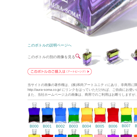
このボトルの説明ページへ
このボトルの別の画像を見る
当サイトの画像の著作権は、(株)和尚アートユニティにあり、非商用に
http://aura-soma.co.jp/ にリンクをはっていただければ、ご自由にお
また、当社ホームページ上の画像は、商用でのご利用はお断りしますが
B007
B000
B001
B002
B003
B004
B005
B006