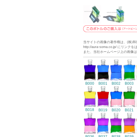
当サイトの画像の著作権は、(株)
http://aura-soma.co.j
また、当社ホームページ上の画像は
B000
B001
B002
B003
B018
B019
B020
B021
B036
B037
B038
B039