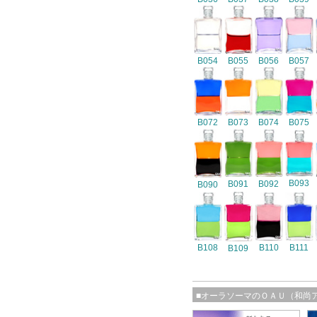
B054
B055
B056
B057
B072
B073
B074
B075
B093
B091
B092
B090
B108
B110
B111
B109
■オーラソーマのＯＡＵ（和尚