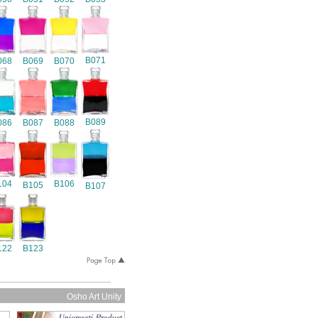
B071
068
B069
B070
B089
086
B087
B088
104
B106
B105
B107
122
B123
Osho Art Unity