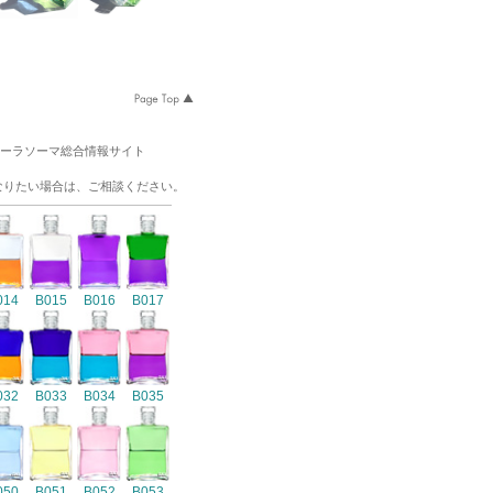
オーラソーマ総合情報サイト
なりたい場合は、ご相談ください。
014
B015
B016
B017
032
B033
B034
B035
050
B051
B052
B053