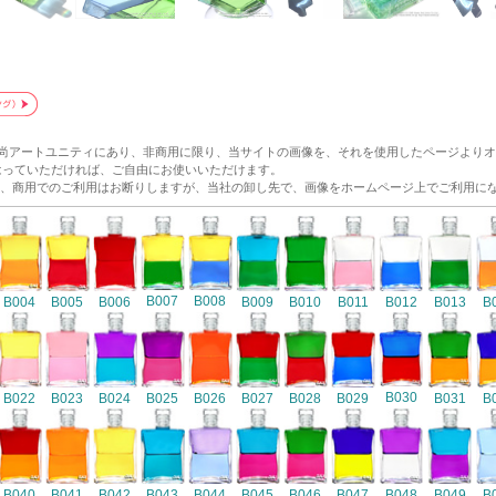
和尚アートユニティにあり、非商用に限り、当サイトの画像を、それを使用したページより
p/ にリンクをはっていただければ、ご自由にお使いいただけます。
、商用でのご利用はお断りしますが、当社の卸し先で、画像をホームページ上でご利用に
B007
B008
B004
B005
B006
B009
B010
B011
B012
B013
B
B030
B022
B023
B024
B025
B026
B027
B028
B029
B031
B
B040
B041
B042
B043
B044
B045
B046
B047
B048
B049
B