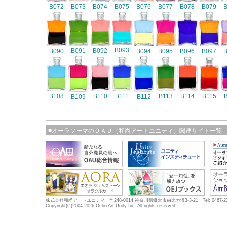
B072
B073
B074
B075
B076
B077
B078
B079
B093
B091
B092
B090
B094
B095
B096
B097
B108
B110
B111
B113
B114
B115
B109
B112
■オーラソーマのＯＡＵ（和尚アートユニティ）関連サイト一覧
株式会社和尚アートユニティ 〒248-0014 神奈川県鎌倉市由比ガ浜3-3-21 Tel: 0467-23-5683
Copyright(C)2004-2026 Osho Art Unity Inc. All rights reserved.