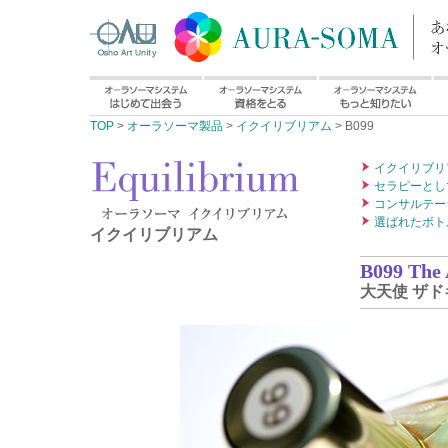
TOP
>
オーラソーマ製品
>
イクイリブリアム
> B099
イクイリブリ
セラピーとし
コンサルテー
選ばれたボト
イクイリブリアム
B099 The 
大天使 ザド