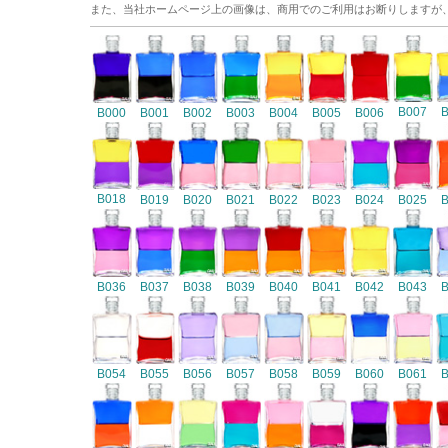
また、当社ホームページ上の画像は、商用でのご利用はお断りしますが
B007
B000
B001
B002
B003
B004
B005
B006
B018
B019
B020
B021
B022
B023
B024
B025
B036
B037
B038
B039
B040
B041
B042
B043
B054
B055
B056
B057
B058
B059
B060
B061