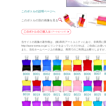
このボトルの説明ページへ
このボトルの別の画像を見る
当サイトの画像の著作権は、(株)和尚アートユニティにあり、非商用に
http://aura-soma.co.jp/ にリンクをはっていただければ、ご自由にお
また、当社ホームページ上の画像は、商用でのご利用はお断りしますが
B007
B000
B001
B002
B003
B004
B005
B006
B018
B019
B020
B021
B022
B023
B024
B025