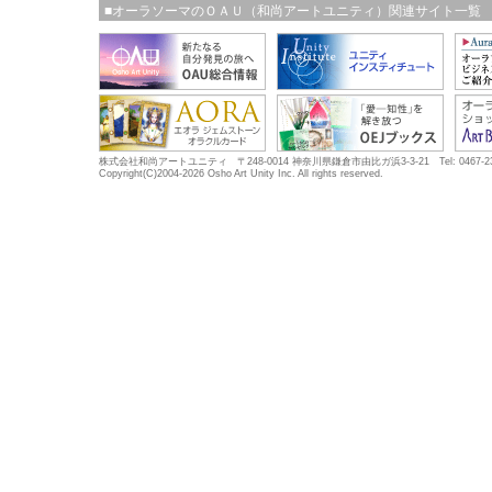
■オーラソーマのＯＡＵ（和尚アートユニティ）関連サイト一覧
株式会社和尚アートユニティ 〒248-0014 神奈川県鎌倉市由比ガ浜3-3-21 Tel: 0467-23-5683
Copyright(C)2004-2026 Osho Art Unity Inc. All rights reserved.