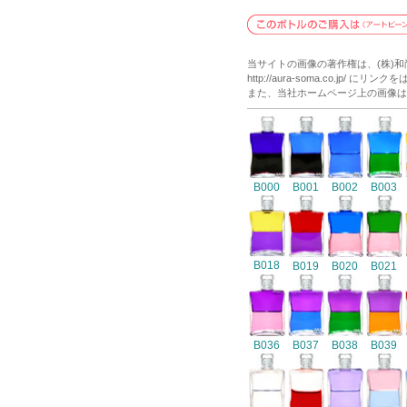
当サイトの画像の著作権は、(株)
http://aura-soma.co.j
また、当社ホームページ上の画像は
B000
B001
B002
B003
B018
B019
B020
B021
B036
B037
B038
B039