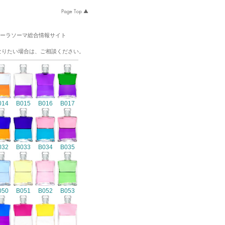
オーラソーマ総合情報サイト
なりたい場合は、ご相談ください。
014
B015
B016
B017
032
B033
B034
B035
050
B051
B052
B053