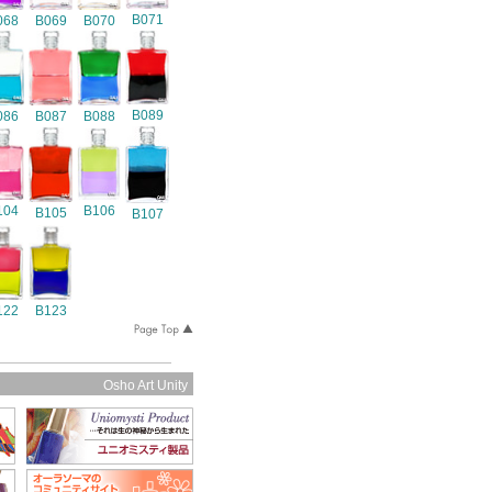
B071
068
B069
B070
B089
086
B087
B088
104
B106
B105
B107
122
B123
Osho Art Unity