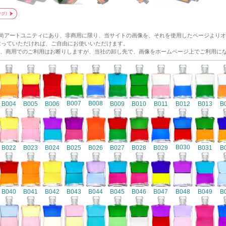
和尚アートユニティにあり、非商用に限り、当サイトの画像を、それを使用したページより
p/ にリンクをはっていただければ、ご自由にお使いいただけます。
、商用でのご利用はお断りしますが、当社の卸し先で、画像をホームページ上でご利用に
B007
B008
B004
B005
B006
B009
B010
B011
B012
B013
B
B030
B022
B023
B024
B025
B026
B027
B028
B029
B031
B
B040
B041
B042
B043
B044
B045
B046
B047
B048
B049
B