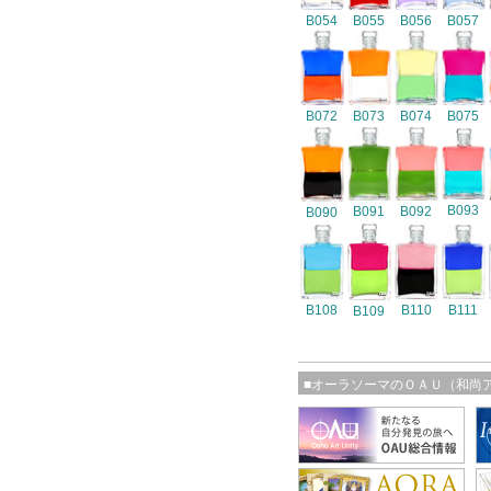
B054
B055
B056
B057
B072
B073
B074
B075
B093
B091
B092
B090
B108
B110
B111
B109
■オーラソーマのＯＡＵ（和尚