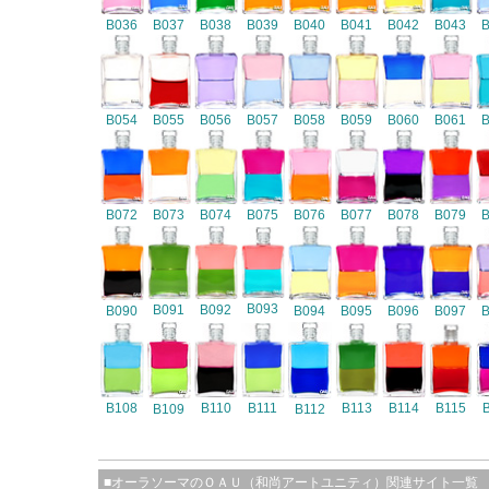
B036
B037
B038
B039
B040
B041
B042
B043
B054
B055
B056
B057
B058
B059
B060
B061
B072
B073
B074
B075
B076
B077
B078
B079
B093
B091
B092
B090
B094
B095
B096
B097
B108
B110
B111
B113
B114
B115
B109
B112
■オーラソーマのＯＡＵ（和尚アートユニティ）関連サイト一覧