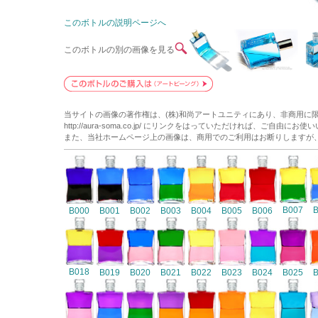
このボトルの説明ページへ
このボトルの別の画像を見る
当サイトの画像の著作権は、(株)和尚アートユニティにあり、非商用に
http://aura-soma.co.jp/ にリンクをはっていただければ、ご自由にお
また、当社ホームページ上の画像は、商用でのご利用はお断りしますが
B007
B000
B001
B002
B003
B004
B005
B006
B018
B019
B020
B021
B022
B023
B024
B025