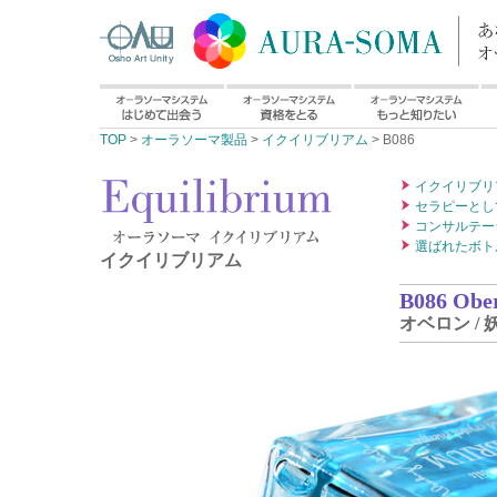
TOP
>
オーラソーマ製品
>
イクイリブリアム
> B086
イクイリブリ
セラピーとし
コンサルテー
選ばれたボト
イクイリブリアム
B086 Ober
オベロン /