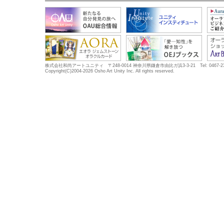
株式会社和尚アートユニティ 〒248-0014 神奈川県鎌倉市由比ガ浜3-3-21 Tel: 0467-23-5683
Copyright(C)2004-2026 Osho Art Unity Inc. All rights reserved.