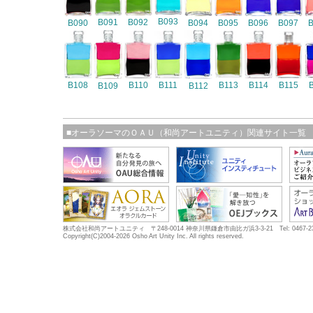
B093
B091
B092
B090
B094
B095
B096
B097
B108
B110
B111
B113
B114
B115
B109
B112
■オーラソーマのＯＡＵ（和尚アートユニティ）関連サイト一覧
株式会社和尚アートユニティ 〒248-0014 神奈川県鎌倉市由比ガ浜3-3-21 Tel: 0467-23-5683
Copyright(C)2004-2026 Osho Art Unity Inc. All rights reserved.