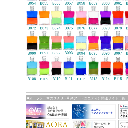
B054
B055
B056
B057
B058
B059
B060
B061
B072
B073
B074
B075
B076
B077
B078
B079
B093
B091
B092
B090
B094
B095
B096
B097
B108
B110
B111
B113
B114
B115
B109
B112
■オーラソーマのＯＡＵ（和尚アートユニティ）関連サイト一覧