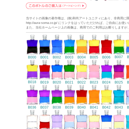
当サイトの画像の著作権は、(株)和尚アートユニティにあり、非商用に
http://aura-soma.co.jp/ にリンクをはっていただければ、ご自由にお
また、当社ホームページ上の画像は、商用でのご利用はお断りしますが
B007
B000
B001
B002
B003
B004
B005
B006
B018
B019
B020
B021
B022
B023
B024
B025
B036
B037
B038
B039
B040
B041
B042
B043