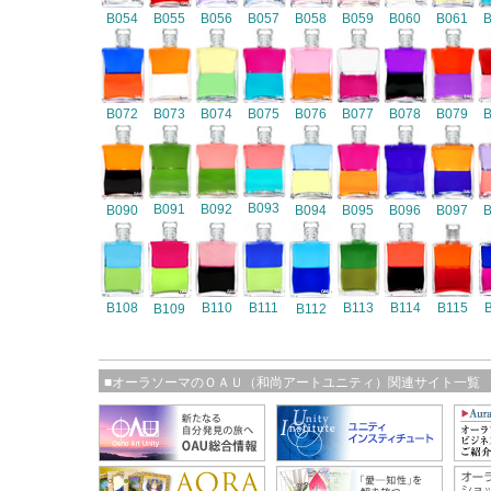
B054
B055
B056
B057
B058
B059
B060
B061
B072
B073
B074
B075
B076
B077
B078
B079
B093
B091
B092
B090
B094
B095
B096
B097
B108
B110
B111
B113
B114
B115
B109
B112
■オーラソーマのＯＡＵ（和尚アートユニティ）関連サイト一覧