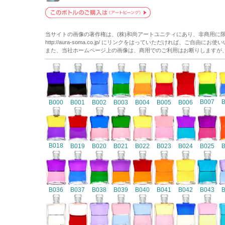
当サイトの画像の著作権は、(株)和尚アートユニティにあり、非商用に
http://aura-soma.co.jp/ にリンクをはっていただければ、ご自由にお
また、当社ホームページ上の画像は、商用でのご利用はお断りしますが
B007
B000
B001
B002
B003
B004
B005
B006
B018
B019
B020
B021
B022
B023
B024
B025
B036
B037
B038
B039
B040
B041
B042
B043